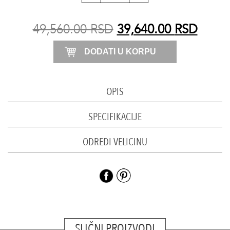
od
kašmira
49,560.00
RSD
39,640.00
RSD
double
DODATI U KORPU
wool
svetlo
sivi
OPIS
količina
SPECIFIKACIJE
ODREDI VELICINU
SLIČNI PROIZVODI