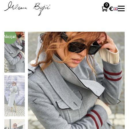
0
Akcija!