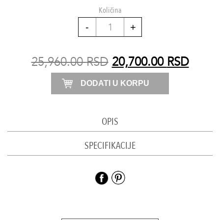
Količina
Haljina
sa
kragnom
25,960.00
RSD
20,700.00
RSD
količina
DODATI U KORPU
OPIS
SPECIFIKACIJE