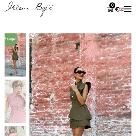
0
Akcija!