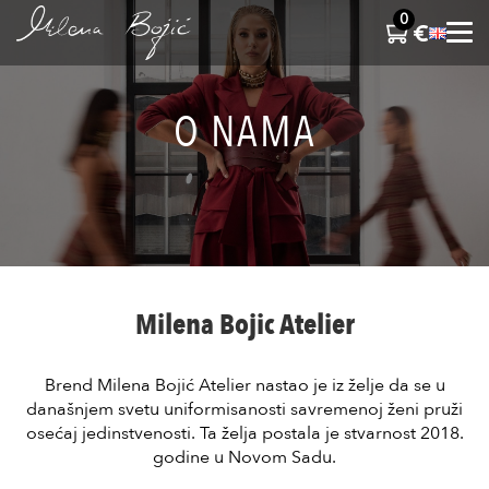
0
O NAMA
Milena Bojic Atelier
Brend Milena Bojić Atelier nastao je iz želje da se u
današnjem svetu uniformisanosti savremenoj ženi pruži
osećaj jedinstvenosti. Ta želja postala je stvarnost 2018.
godine u Novom Sadu.