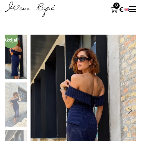
0
Akcija!