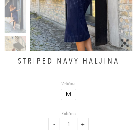
STRIPED NAVY HALJINA
Veličina
M
Količina
Striped
navy