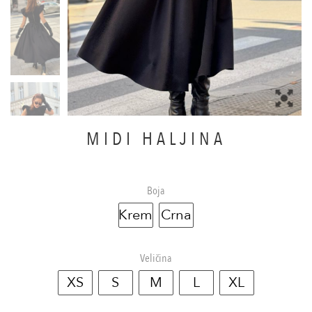
MIDI HALJINA
Boja
Krem
Crna
Veličina
XS
S
M
L
XL