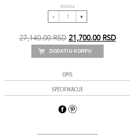
Količina
Midi
haljina
količina
27,140.00
RSD
21,700.00
RSD
DODATI U KORPU
OPIS
SPECIFIKACIJE