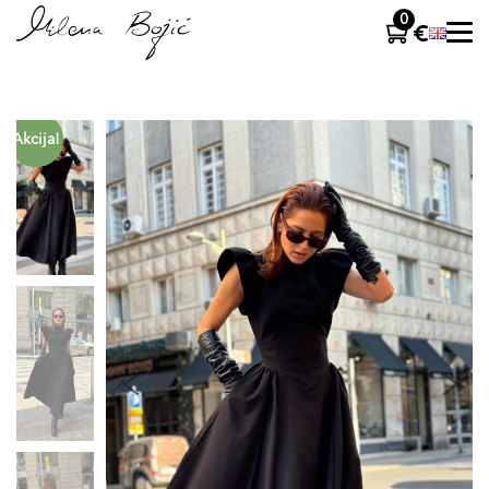
0
Akcija!