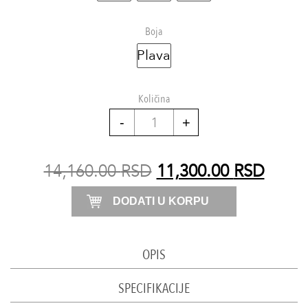
Boja
Plava
Količina
Wide
pants
količina
14,160.00
RSD
11,300.00
RSD
DODATI U KORPU
OPIS
SPECIFIKACIJE