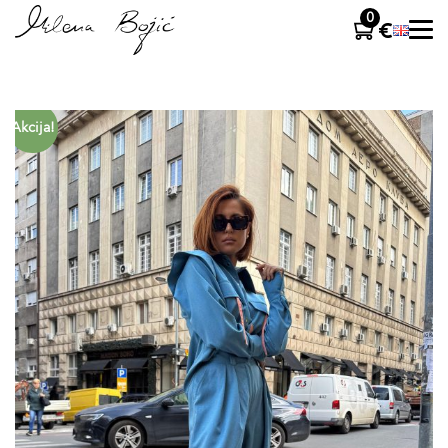
0
Akcija!