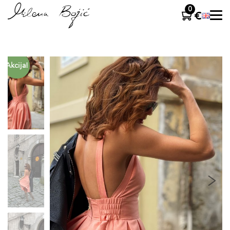
0
Akcija!