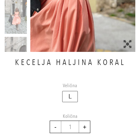
KECELJA HALJINA KORAL
Veličina
L
Količina
Kecelja
haljina