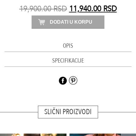
koral
19,900.00
RSD
11,940.00
RSD
količina
DODATI U KORPU
OPIS
SPECIFIKACIJE
SLIČNI PROIZVODI