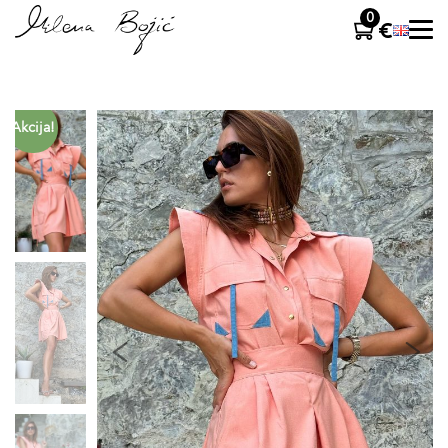
0
Akcija!