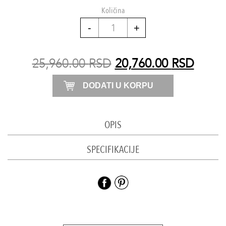
Količina
Kratki
set
količina
25,960.00
RSD
20,760.00
RSD
DODATI U KORPU
OPIS
SPECIFIKACIJE